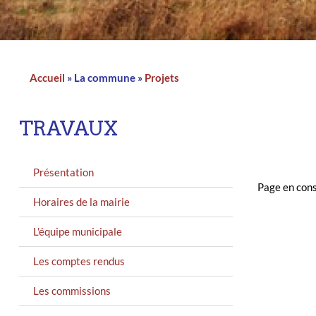
n
a
d
t
i
I
l
n
Accueil
La commune
Projets
Fil
d'Ariane
TRAVAUX
MENU
Présentation
GAUCHE
Page en cons
Horaires de la mairie
L'équipe municipale
Les comptes rendus
Les commissions