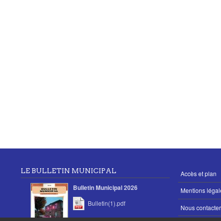
LE BULLETIN MUNICIPAL
MENU
Accès et plan
PIED
Bulletin Municipal 2026
Mentions légal
DE
PAGE
Bulletin(1).pdf
Nous contacter