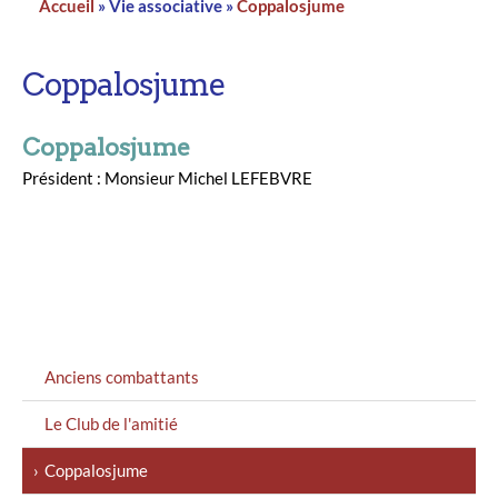
Accueil
Vie associative
Coppalosjume
Fil
d'Ariane
Coppalosjume
Coppalosjume
Président : Monsieur Michel LEFEBVRE
MENU
Anciens combattants
GAUCHE
Le Club de l'amitié
Coppalosjume