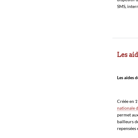
SMS, intern
Les ai
Les aides 
Créée en 1
nationale d
permet aux
bailleurs d
repensées e