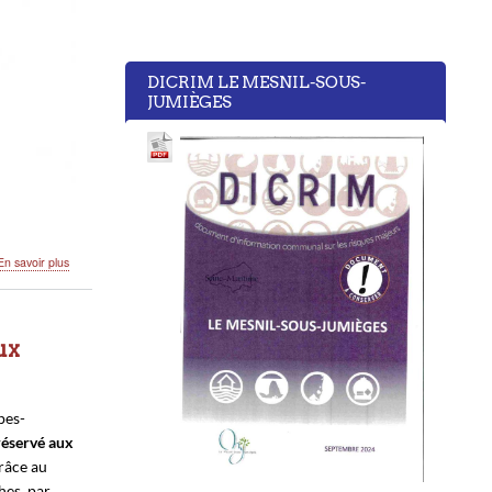
DICRIM LE MESNIL-SOUS-
JUMIÈGES
sur
En savoir plus
PIÉGER
LE
FRELON
ux
pes-
 réservé aux
grâce au
hes, par