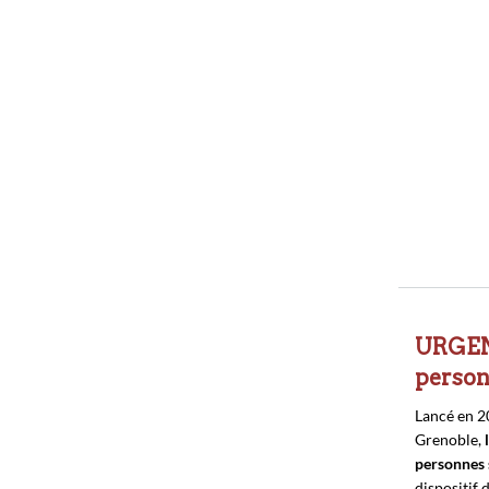
URGENC
person
Lancé en 20
Grenoble,
personnes 
dispositif 