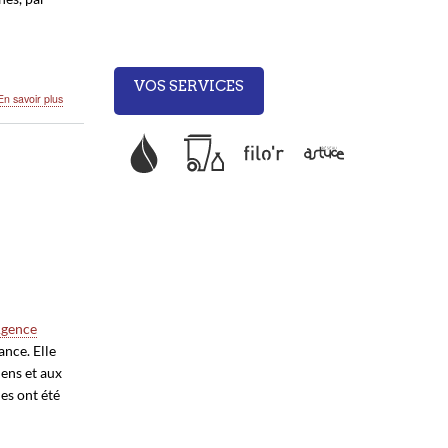
VOS SERVICES
sur
En savoir plus
URGENCE
114
-
le
service
public
d’urgence
réservé
aux
personnes
sourdes,
sourdaveugles,
malentendantes
Agence
ance. Elle
ens et aux
es ont été