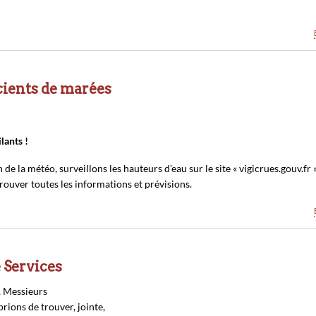
cients de marées
lants !
 de la météo, surveillons les hauteurs d’eau sur le site « vigicrues.gouv.fr »
rouver toutes les informations et prévisions.
 Services
 Messieurs
rions de trouver, jointe,