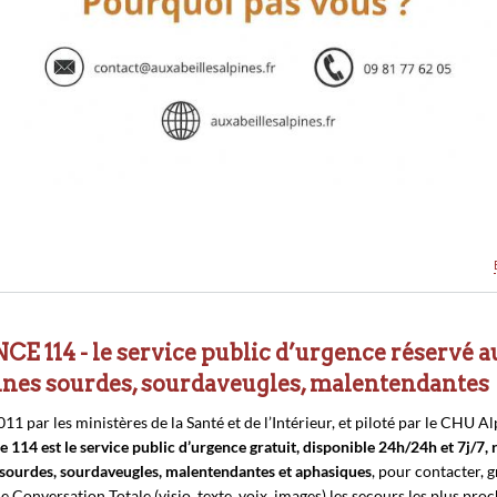
E 114 - le service public d’urgence réservé a
nes sourdes, sourdaveugles, malentendantes
11 par les ministères de la Santé et de l’Intérieur, et piloté par le CHU Al
le 114 est le service public d’urgence gratuit, disponible 24h/24h et 7j/7,
sourdes, sourdaveugles, malentendantes et aphasiques
, pour contacter, 
de Conversation Totale (visio, texte, voix, images) les secours les plus proc