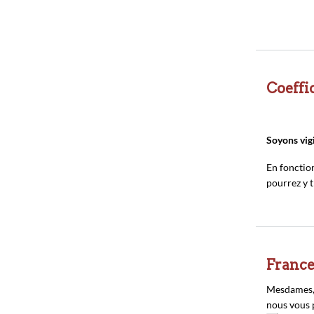
Coeffi
Soyons vigi
En fonction
pourrez y t
France
Mesdames,
nous vous p