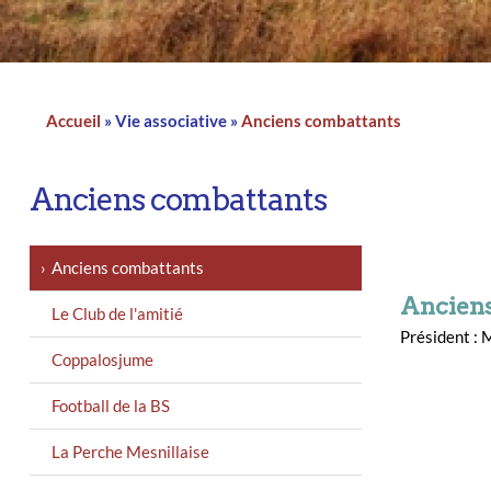
n
a
d
t
i
I
l
n
Accueil
Vie associative
Anciens combattants
Fil
d'Ariane
Anciens combattants
MENU
Anciens combattants
GAUCHE
Ancien
Le Club de l'amitié
Président 
Coppalosjume
Football de la BS
La Perche Mesnillaise