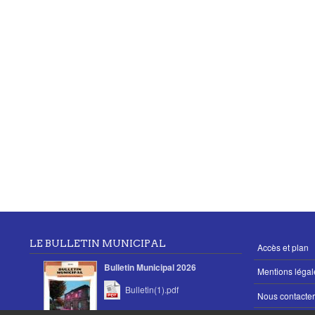
LE BULLETIN MUNICIPAL
MENU
Accès et plan
PIED
Bulletin Municipal 2026
Mentions légal
DE
PAGE
Bulletin(1).pdf
Nous contacter